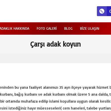
ADAKLIK HAKKINDA
FOTO GALERI
BLOG
BIZE ULAŞIN
Çarşı adak koyun
ninden bu yana faaliyet alanımızı 35 ayrı ilçeye yayarak hizmet b
 kurbanı, bağış kurbanı ve adak kurbanı olmak üzere 5 ana dalda
bir ortamda muhafaza edilip islami koşullara uygun olarak kesilir.
sini istediğiniz hayır müesseseleri( cem haneleri, talebe yurtları