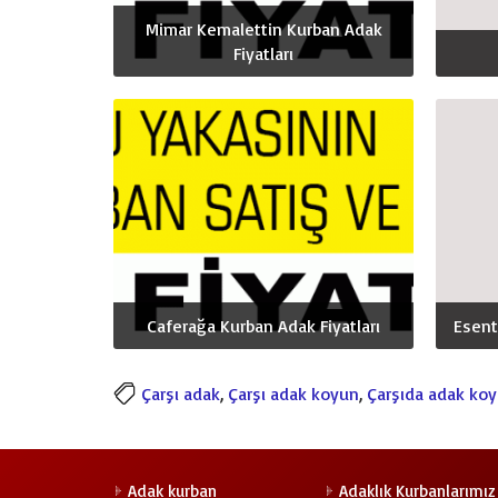
Mimar Kemalettin Kurban Adak
Fiyatları
Caferağa Kurban Adak Fiyatları
Esent
Çarşı adak
,
Çarşı adak koyun
,
Çarşıda adak koy
Adak kurban
Adaklık Kurbanlarımız