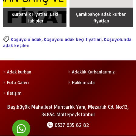
Kurbanlık Fiyatları Eski
Çamlıbahçe adak kurban
Habipler
fiyatları
Koşuyolu adak
,
Koşuyolu adak keçi fiyatları
,
Koşuyolunda
adak keçileri
Adak kurban
Adaklık Kurbanlarımız
Foto Galeri
Hakkımızda
İletişim
Başıbüyük Mahallesi Muhtarlık Yanı, Mezarlık Cd. No:13,
34854 Maltepe/İstanbul
0537 635 82 82