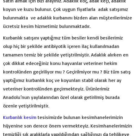
satın almak için bizi arayınız. Adaklık koç, adak keçi, adaklık
koyun ve kuzu bulunur. Çok uygun fiyatlarla adak satışımız
bulunmakta ve adaklık kurbanını bizden alan müşterilerimize
ücretsiz kesim hizmetimiz bulunmaktadır.
Kurbanlık satışını yaptığmız tüm besiler kendi besilerimiz
olup hiç bir şekilde antibiyotik içeren ilaç kullanılmadan
tamamen temiz bir şekilde yetiştrilmiştir. Adaklık alırken en
çok dikkat edeceğiniz konu hayvanlar veteriner hekim
kontrolünden geçiriliyor mu ? Geçirilmiyor mu ? Biz tüm satış
yaptığımız kurbanlık koç ve koyunları stabil olarak her ay
veteriner kontrolünden geçirmekteyiz. Ürünlerimiz
Anadolu’nun yaylalarından özel olarak getirilmiş burada
özenle yetiştirilmiştir.
Kurbanlık kesim
tesisimizde bulunan kesimhanelerimizin
hijyenine son derece önem vermekteyiz. Kesimhanelerimizin
temizliği sık aralıklarla yapıldığından sağlığınızı da tehlikeye