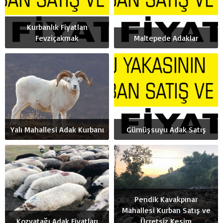
Kurbanlık Fiyatları
Fevziçakmak
Maltepede Adaklar
Yalı Mahallesi Adak Kurbanı
Gümüşsuyu Adak Satış
Pendik Kavakpınar
Mahallesi Kurban Satış ve
Kozyatağı Adak Fiyatları
Ücretsiz Kesim