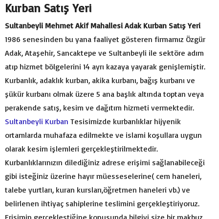
Kurban Satış Yeri
Sultanbeyli Mehmet Akif Mahallesi Adak Kurban Satış Yeri
1986 senesinden bu yana faaliyet gösteren firmamız Özgür
Adak, Ataşehir, Sancaktepe ve Sultanbeyli ile sektöre adım
atıp hizmet bölgelerini 14 ayrı kazaya yayarak genişlemiştir.
Kurbanlık, adaklık kurban, akika kurbanı, bağış kurbanı ve
şükür kurbanı olmak üzere 5 ana başlık altında toptan veya
perakende satış, kesim ve dağıtım hizmeti vermektedir.
Sultanbeyli Kurban
Tesisimizde kurbanlıklar hijyenik
ortamlarda muhafaza edilmekte ve islami koşullara uygun
olarak kesim işlemleri gerçekleştirilmektedir.
Kurbanlıklarınızın dilediğiniz adrese erişimi sağlanabileceği
gibi isteğiniz üzerine hayır müesseselerine( cem haneleri,
talebe yurtları, kuran kursları,öğretmen haneleri vb.) ve
belirlenen ihtiyaç sahiplerine teslimini gerçekleştiriyoruz.
Erişimin gerçekleştiğine konusunda bilgiyi size bir makbuz